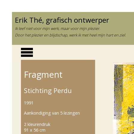
Erik Thé, grafisch ontwerper
Ik leef niet voor mijn werk, maar voor mijn plezier.
Door het plezier en blijdschap, werk ik met heel mijn hart en ziel.
Fragment
Stichting Perdu
1991
Aankondiging van 5 lezingen
2 kleurendruk
91 x 56 cm