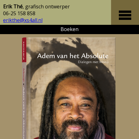
Erik Thé
, grafisch ontwerper
06-25 158 858
erikthe@xs4all.nl
Boeken