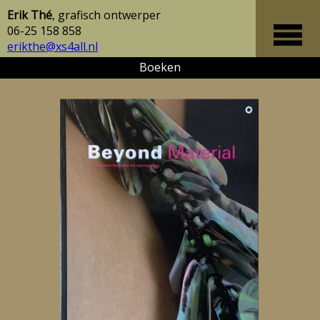
Erik Thé
, grafisch ontwerper
06-25 158 858
erikthe@xs4all.nl
Boeken